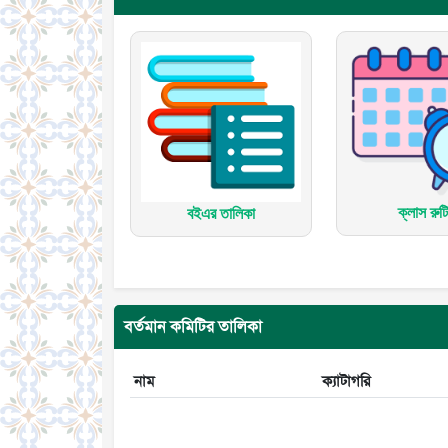
ক্লাস রুট
বইএর তালিকা
বর্তমান কমিটির তালিকা
নাম
ক্যাটাগরি