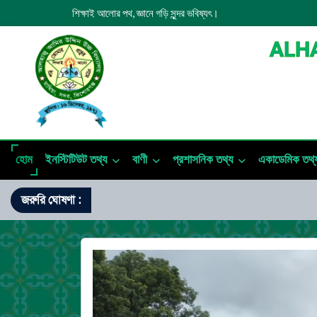
শিক্ষাই আলোর পথ, জ্ঞানে গড়ি সুন্দর ভবিষ্যৎ।
ALHA
হোম
ইনস্টিটিউট তথ্য
বাণী
প্রশাসনিক তথ্য
একাডেমিক তথ্
জরুরি ঘোষণা :