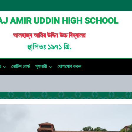
J AMIR UDDIN HIGH SCHOOL
আলহাজ্ব আমির উদ্দিন উচ্চ বিদ্যালয়
স্থাপিতঃ ১৯৭১ খ্রি.
য
নোটিশ বোর্ড
গ্যালারী
যোগাযোগ করুন
📢 প