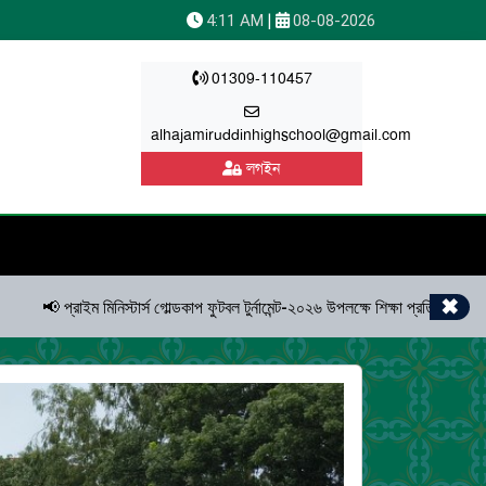
|
4:11 AM
08-08-2026
01309-110457
alhajamiruddinhighschool@gmail.com
লগইন
✖
্রাইম মিনিস্টার্স গোল্ডকাপ ফুটবল টুর্নামেন্ট-২০২৬ উপলক্ষে শিক্ষা প্রতিষ্ঠানভিত্তিক ফুট