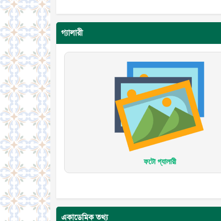
গ্যালারী
ফটো গ্যালারী
একাডেমিক তথ্য