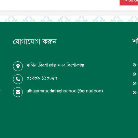
আরো দে
যোগাযোগ করুন
শর
মাথিয়া,কিশোরগঞ্জ সদর,কিশোরগঞ্জ
০১৩০৯-১১০৪৫৭
ধ।
alhajamiruddinhighschool@gmail.com