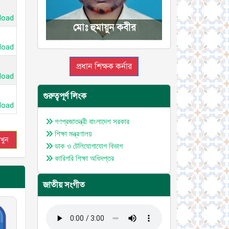
load
মোঃ হুমায়ুন কবীর
load
প্রধান শিক্ষক কর্নার
load
গুরুত্বপূর্ণ লিংক
load
গণপ্রজাতন্ত্রী বাংলাদেশ সরকার
শিক্ষা মন্ত্রণালয়
খুন
ডাক ও টেলিযোগাযোগ বিভাগ
কারিগরি শিক্ষা অধিদপ্তর
জাতীয় সংগীত