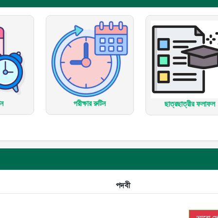
িন
পরীক্ষার রুটিন
ছাত্রছাত্রীর ফলাফল
পদবী