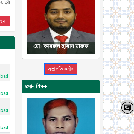
-ছাত্রী
খুন
মোঃ কামরুল হাসান মারুফ
সভাপতি কর্নার
load
প্রধান শিক্ষক
load
load
load