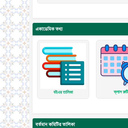
একাডেমিক তথ্য
ক্লাস রুট
বইএর তালিকা
বর্তমান কমিটির তালিকা