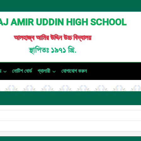
J AMIR UDDIN HIGH SCHOOL
আলহাজ্ব আমির উদ্দিন উচ্চ বিদ্যালয়
স্থাপিতঃ ১৯৭১ খ্রি.
য
নোটিশ বোর্ড
গ্যালারী
যোগাযোগ করুন