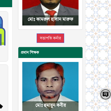
মোঃ কামরুল হাসান মারুফ
সভাপতি কর্নার
প্রধান শিক্ষক
মোঃ হুমায়ুন কবীর