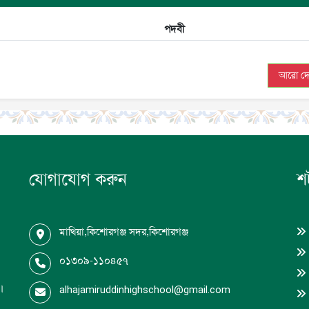
পদবী
আরো দে
যোগাযোগ করুন
শর
মাথিয়া,কিশোরগঞ্জ সদর,কিশোরগঞ্জ
০১৩০৯-১১০৪৫৭
ধ।
alhajamiruddinhighschool@gmail.com