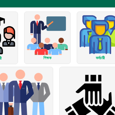
শিক্ষক
কর্মচারী
রী