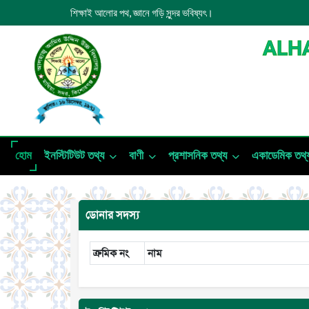
শিক্ষাই আলোর পথ, জ্ঞানে গড়ি সুন্দর ভবিষ্যৎ।
ALHA
হোম
ইনস্টিটিউট তথ্য
বাণী
প্রশাসনিক তথ্য
একাডেমিক তথ্
ডোনার সদস্য
ক্রমিক নং
নাম