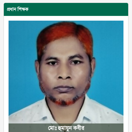
প্রধান শিক্ষক
মোঃ হুমায়ুন কবীর