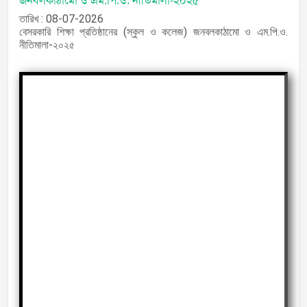
জনবলকাঠামো ও এম.পি.ও. নীতিমালা-২০২৫
তারিখ : 08-07-2026
বেসরকারি শিক্ষা প্রতিষ্ঠানের (স্কুল ও কলেজ) জনবলকাঠামো ও এম.পি.ও.
নীতিমালা-২০২৫