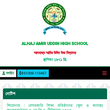
ALHAJ AMIR UDDIN HIGH SCHOOL
আলহাজ্ব আমির উদ্দিন উচ্চ বিদ্যালয়
স্থাপিতঃ ১৯৭১ খ্রি.
লগইন
01309-110457
নোটিশ
শিরোনাম : বেসরকারি শিক্ষা প্রতিষ্ঠানের (স্কুল ও কলেজ)