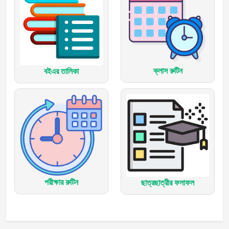
ক্লাস রুটিন
বইএর তালিকা
পরীক্ষার রুটিন
ছাত্রছাত্রীর ফলাফল