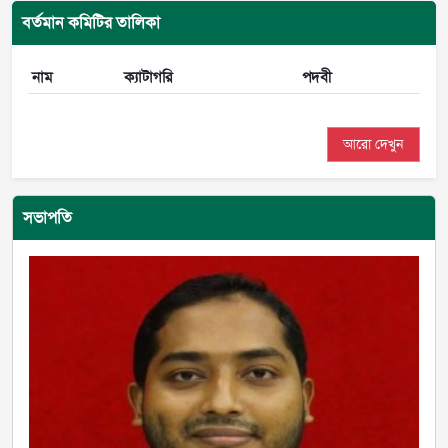
বর্তমান কমিটির তালিকা
নাম
ক্যাটাগরি
পদবী
আরো দেখুন
সভাপতি