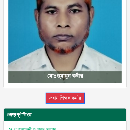
মোঃ হুমায়ুন কবীর
প্রধান শিক্ষক কর্নার
গুরুত্বপূর্ণ লিংক
গণপ্রজাতন্ত্রী বাংলাদেশ সরকার