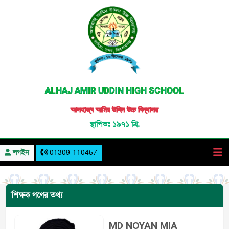
ALHAJ AMIR UDDIN HIGH SCHOOL
আলহাজ্ব আমির উদ্দিন উচ্চ বিদ্যালয়
স্থাপিতঃ ১৯৭১ খ্রি.
লগইন
01309-110457
শিক্ষক গণের তথ্য
MD NOYAN MIA