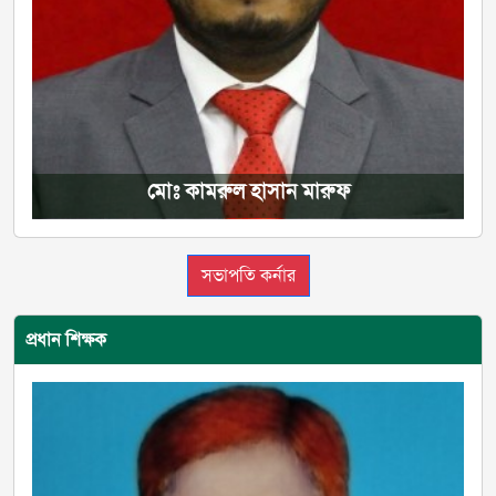
মোঃ কামরুল হাসান মারুফ
সভাপতি কর্নার
প্রধান শিক্ষক