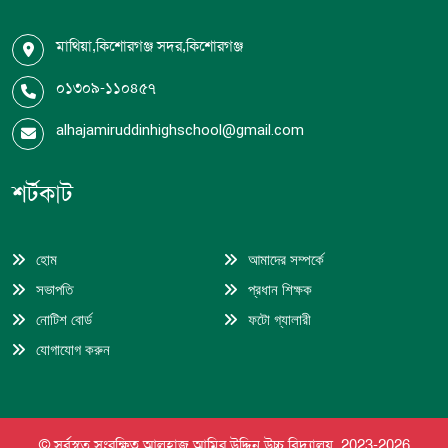
মাথিয়া,কিশোরগঞ্জ সদর,কিশোরগঞ্জ
০১৩০৯-১১০৪৫৭
alhajamiruddinhighschool@gmail.com
শর্টকাট
হোম
আমাদের সম্পর্কে
সভাপতি
প্রধান শিক্ষক
নোটিশ বোর্ড
ফটো গ্যালারী
যোগাযোগ করুন
© সর্বস্বত্ব সংরক্ষিত আলহাজ্ব আমির উদ্দিন উচ্চ বিদ্যালয়, 2023-
2026