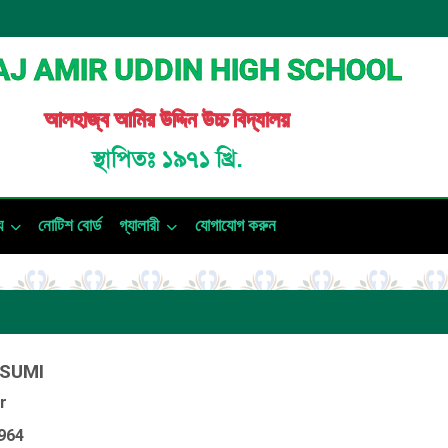
J AMIR UDDIN HIGH SCHOOL
আলহাজ্ব আমির উদ্দিন উচ্চ বিদ্যালয়
স্থাপিতঃ ১৯৭১ খ্রি.
য
নোটিশ বোর্ড
গ্যালারী
যোগাযোগ করুন
SUMI
r
964