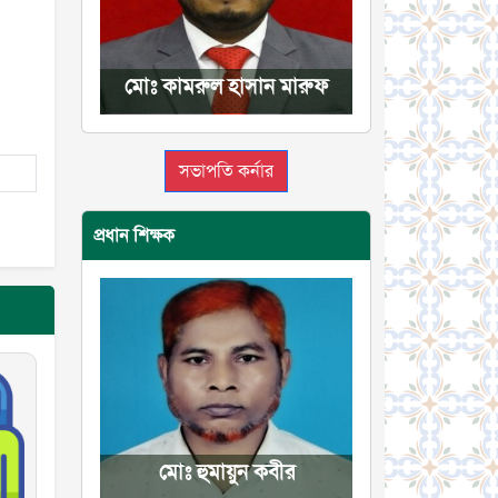
মোঃ কামরুল হাসান মারুফ
সভাপতি কর্নার
প্রধান শিক্ষক
মোঃ হুমায়ুন কবীর