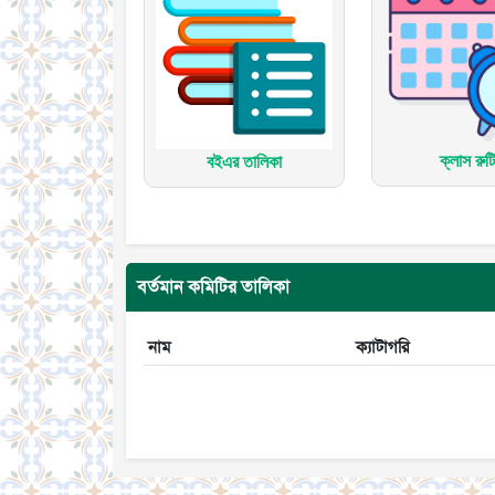
ক্লাস রুট
বইএর তালিকা
বর্তমান কমিটির তালিকা
নাম
ক্যাটাগরি