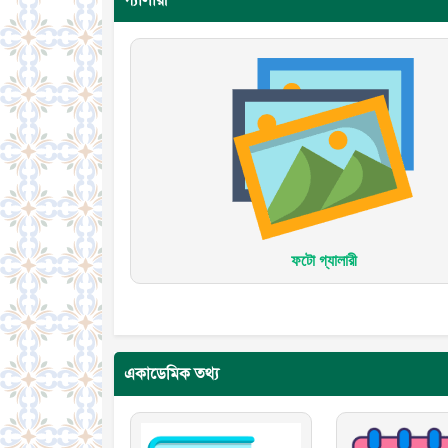
ফটো গ্যালারী
একাডেমিক তথ্য