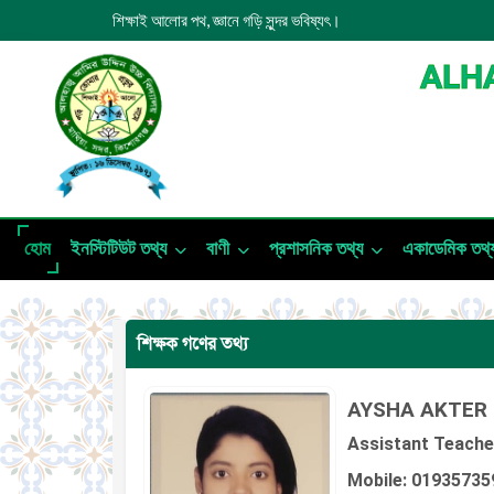
শিক্ষাই আলোর পথ, জ্ঞানে গড়ি সুন্দর ভবিষ্যৎ।
ALHA
হোম
ইনস্টিটিউট তথ্য
বাণী
প্রশাসনিক তথ্য
একাডেমিক তথ্
শিক্ষক গণের তথ্য
AYSHA AKTER 
Assistant Teache
Mobile: 01935735