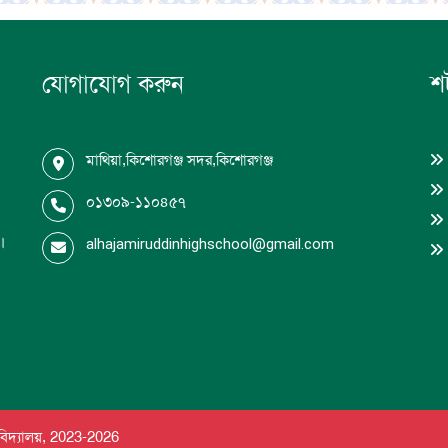
যোগাযোগ করুন
শর
মাথিয়া,কিশোরগঞ্জ সদর,কিশোরগঞ্জ
০১৩০৯-১১০৪৫৭
ধ।
alhajamiruddinhighschool@gmail.com
 বিদ্যালয়, 2023-
2026