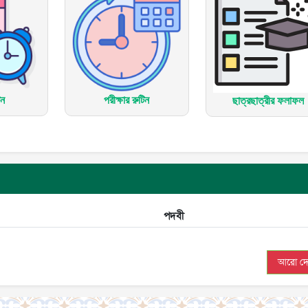
িন
পরীক্ষার রুটিন
ছাত্রছাত্রীর ফলাফল
পদবী
আরো দে